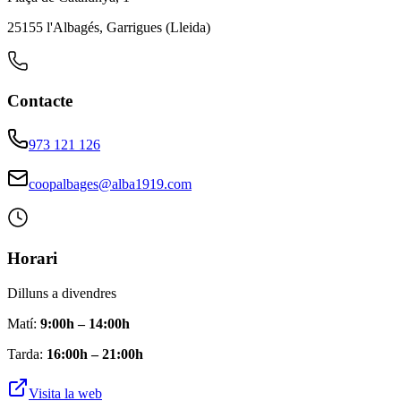
25155 l'Albagés, Garrigues (Lleida)
Contacte
973 121 126
coopalbages@alba1919.com
Horari
Dilluns a divendres
Matí:
9:00h – 14:00h
Tarda:
16:00h – 21:00h
Visita la web