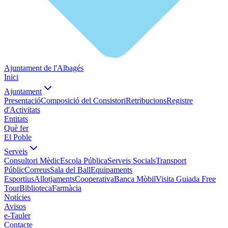
Ajuntament de l'Albagés
Inici
Ajuntament
Presentació
Composició del Consistori
Retribucions
Registre
d'Activitats
Entitats
Què fer
El Poble
Serveis
Consultori Mèdic
Escola Pública
Serveis Socials
Transport
Públic
Correus
Sala del Ball
Equipaments
Esportius
Allotjaments
Cooperativa
Banca Mòbil
Visita Guiada Free
Tour
Biblioteca
Farmàcia
Notícies
Avisos
e-Tauler
Contacte