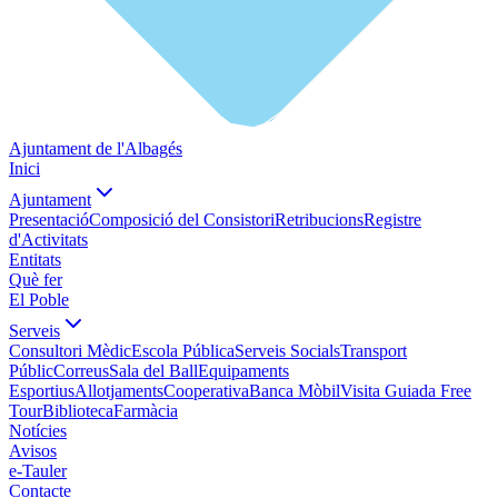
Ajuntament de l'Albagés
Inici
Ajuntament
Presentació
Composició del Consistori
Retribucions
Registre
d'Activitats
Entitats
Què fer
El Poble
Serveis
Consultori Mèdic
Escola Pública
Serveis Socials
Transport
Públic
Correus
Sala del Ball
Equipaments
Esportius
Allotjaments
Cooperativa
Banca Mòbil
Visita Guiada Free
Tour
Biblioteca
Farmàcia
Notícies
Avisos
e-Tauler
Contacte