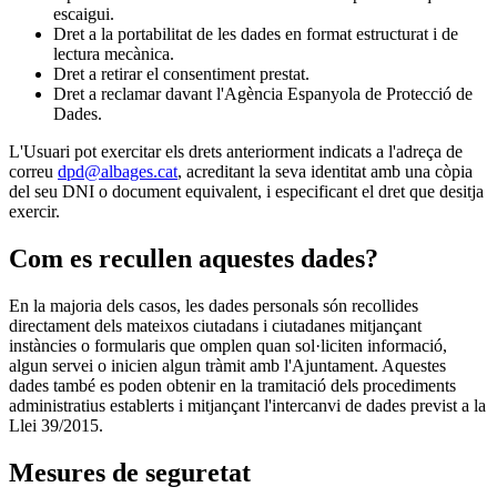
escaigui.
Dret a la portabilitat de les dades en format estructurat i de
lectura mecànica.
Dret a retirar el consentiment prestat.
Dret a reclamar davant l'Agència Espanyola de Protecció de
Dades.
L'Usuari pot exercitar els drets anteriorment indicats a l'adreça de
correu
dpd@albages.cat
, acreditant la seva identitat amb una còpia
del seu DNI o document equivalent, i especificant el dret que desitja
exercir.
Com es recullen aquestes dades?
En la majoria dels casos, les dades personals són recollides
directament dels mateixos ciutadans i ciutadanes mitjançant
instàncies o formularis que omplen quan sol·liciten informació,
algun servei o inicien algun tràmit amb l'Ajuntament. Aquestes
dades també es poden obtenir en la tramitació dels procediments
administratius establerts i mitjançant l'intercanvi de dades previst a la
Llei 39/2015.
Mesures de seguretat