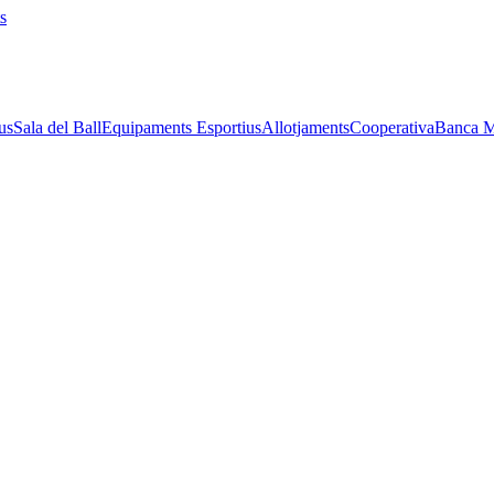
s
us
Sala del Ball
Equipaments Esportius
Allotjaments
Cooperativa
Banca M