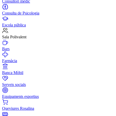
Consultori mèdic
Consulta de Psicologia
Escola pública
Sala Polivalent
Bars
Farmàcia
Banca Mòbil
Serveis socials
Equipaments esportius
Queviures Rosalina