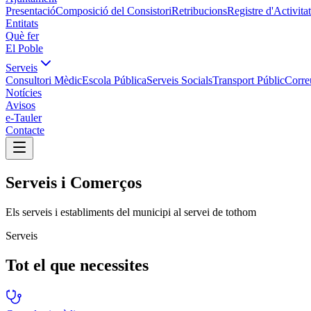
Presentació
Composició del Consistori
Retribucions
Registre d'Activitat
Entitats
Què fer
El Poble
Serveis
Consultori Mèdic
Escola Pública
Serveis Socials
Transport Públic
Corre
Notícies
Avisos
e-Tauler
Contacte
Serveis i Comerços
Els serveis i establiments del municipi al servei de tothom
Serveis
Tot el que necessites