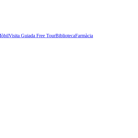
òbil
Visita Guiada Free Tour
Biblioteca
Farmàcia