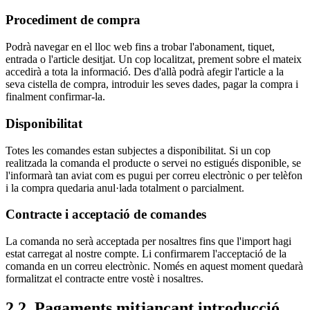
Procediment de compra
Podrà navegar en el lloc web fins a trobar l'abonament, tiquet,
entrada o l'article desitjat. Un cop localitzat, prement sobre el mateix
accedirà a tota la informació. Des d'allà podrà afegir l'article a la
seva cistella de compra, introduir les seves dades, pagar la compra i
finalment confirmar-la.
Disponibilitat
Totes les comandes estan subjectes a disponibilitat. Si un cop
realitzada la comanda el producte o servei no estigués disponible, se
l'informarà tan aviat com es pugui per correu electrònic o per telèfon
i la compra quedaria anul·lada totalment o parcialment.
Contracte i acceptació de comandes
La comanda no serà acceptada per nosaltres fins que l'import hagi
estat carregat al nostre compte. Li confirmarem l'acceptació de la
comanda en un correu electrònic. Només en aquest moment quedarà
formalitzat el contracte entre vostè i nosaltres.
2.2. Pagaments mitjançant introducció