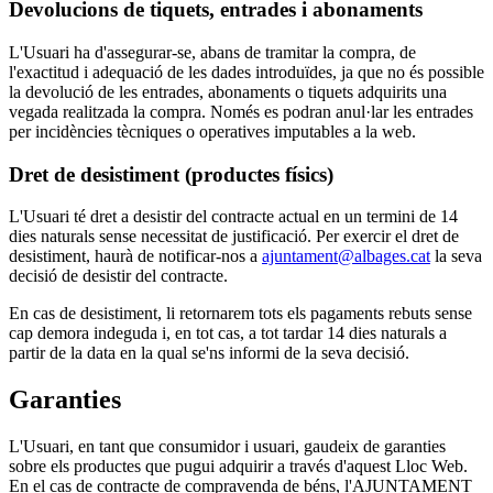
Devolucions de tiquets, entrades i abonaments
L'Usuari ha d'assegurar-se, abans de tramitar la compra, de
l'exactitud i adequació de les dades introduïdes, ja que no és possible
la devolució de les entrades, abonaments o tiquets adquirits una
vegada realitzada la compra. Només es podran anul·lar les entrades
per incidències tècniques o operatives imputables a la web.
Dret de desistiment (productes físics)
L'Usuari té dret a desistir del contracte actual en un termini de 14
dies naturals sense necessitat de justificació. Per exercir el dret de
desistiment, haurà de notificar-nos a
ajuntament@albages.cat
la seva
decisió de desistir del contracte.
En cas de desistiment, li retornarem tots els pagaments rebuts sense
cap demora indeguda i, en tot cas, a tot tardar 14 dies naturals a
partir de la data en la qual se'ns informi de la seva decisió.
Garanties
L'Usuari, en tant que consumidor i usuari, gaudeix de garanties
sobre els productes que pugui adquirir a través d'aquest Lloc Web.
En el cas de contracte de compravenda de béns, l'AJUNTAMENT