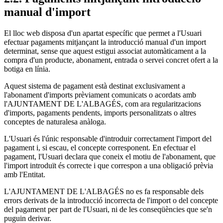
manual d'import
El lloc web disposa d'un apartat específic que permet a l'Usuari
efectuar pagaments mitjançant la introducció manual d'un import
determinat, sense que aquest estigui associat automàticament a la
compra d'un producte, abonament, entrada o servei concret ofert a la
botiga en línia.
Aquest sistema de pagament està destinat exclusivament a
l'abonament d'imports prèviament comunicats o acordats amb
l'AJUNTAMENT DE L'ALBAGÉS, com ara regularitzacions
d'imports, pagaments pendents, imports personalitzats o altres
conceptes de naturalesa anàloga.
L'Usuari és l'únic responsable d'introduir correctament l'import del
pagament i, si escau, el concepte corresponent. En efectuar el
pagament, l'Usuari declara que coneix el motiu de l'abonament, que
l'import introduït és correcte i que correspon a una obligació prèvia
amb l'Entitat.
L'AJUNTAMENT DE L'ALBAGÉS no es fa responsable dels
errors derivats de la introducció incorrecta de l'import o del concepte
del pagament per part de l'Usuari, ni de les conseqüències que se'n
puguin derivar.