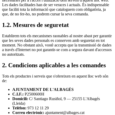
necessàries per a l'accés i utilització dels serveis d'aquest lloc web.
Les dades facilitades han de ser veraces i actuals. És indispensable
que faciliti tota la informació que cataloguem com obligatòria, ja
que, de no fer-ho, no podrem cursar la seva comanda.
1.2. Mesures de seguretat
Establirem tots els mecanismes raonables al nostre abast per garantir
que les seves dades personals es conserven amb seguretat en tot
moment. No obstant això, vostè accepta que la transmissió de dades
a través d'Internet no pot garantir-se com a segura davant d'accessos
no autoritzats.
2. Condicions aplicables a les comandes
Tots els productes i serveis que s'ofereixen en aquest lloc web són
de:
AJUNTAMENT DE L'ALBAGÉS
C.I.F.:
P2500600H
Domicili:
C/ Santiago Rusiñol, 9 — 25155 L'Albagés
(Lleida)
Telèfon:
973 12 11 29
Correu electrònic:
ajuntament@albages.cat