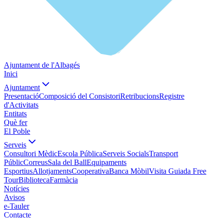
Ajuntament de l'Albagés
Inici
Ajuntament
Presentació
Composició del Consistori
Retribucions
Registre
d'Activitats
Entitats
Què fer
El Poble
Serveis
Consultori Mèdic
Escola Pública
Serveis Socials
Transport
Públic
Correus
Sala del Ball
Equipaments
Esportius
Allotjaments
Cooperativa
Banca Mòbil
Visita Guiada Free
Tour
Biblioteca
Farmàcia
Notícies
Avisos
e-Tauler
Contacte