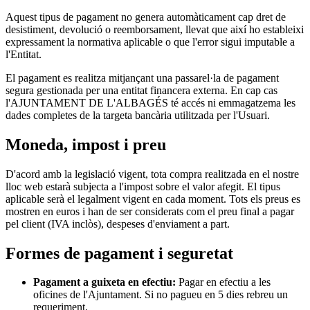
Aquest tipus de pagament no genera automàticament cap dret de
desistiment, devolució o reemborsament, llevat que així ho estableixi
expressament la normativa aplicable o que l'error sigui imputable a
l'Entitat.
El pagament es realitza mitjançant una passarel·la de pagament
segura gestionada per una entitat financera externa. En cap cas
l'AJUNTAMENT DE L'ALBAGÉS té accés ni emmagatzema les
dades completes de la targeta bancària utilitzada per l'Usuari.
Moneda, impost i preu
D'acord amb la legislació vigent, tota compra realitzada en el nostre
lloc web estarà subjecta a l'impost sobre el valor afegit. El tipus
aplicable serà el legalment vigent en cada moment. Tots els preus es
mostren en euros i han de ser considerats com el preu final a pagar
pel client (IVA inclòs), despeses d'enviament a part.
Formes de pagament i seguretat
Pagament a guixeta en efectiu:
Pagar en efectiu a les
oficines de l'Ajuntament. Si no pagueu en 5 dies rebreu un
requeriment.