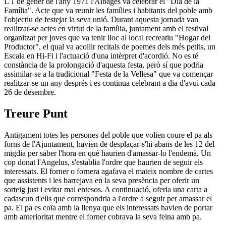
L'1 de gener de l'any 1971 l'Albagés va celebrar el "Dia de la
Família". Acte que va reunir les famílies i habitants del poble amb
l'objectiu de festejar la seva unió. Durant aquesta jornada van
realitzar-se actes en virtut de la família, juntament amb el festival
organitzat per joves que va tenir lloc al local recreatiu "Hogar del
Productor", el qual va acollir recitals de poemes dels més petits, un
Escala en Hi-Fi i l'actuació d'una intèrpret d'acordió. No es té
constància de la prolongació d'aquesta festa, però sí que podria
assimilar-se a la tradicional "Festa de la Vellesa" que va començar
realitzar-se un any després i es continua celebrant a dia d'avui cada
26 de desembre.
Treure Punt
Antigament totes les persones del poble que volien coure el pa als
forns de l'Ajuntament, havien de desplaçar-s'hi abans de les 12 del
migdia per saber l'hora en què haurien d'amassar-lo l'endemà. Un
cop donat l'Angelus, s'establia l'ordre que haurien de seguir els
interessats. El forner o fornera agafava el mateix nombre de cartes
que assistents i les barrejava en la seva presència per oferir un
sorteig just i evitar mal entesos. A continuació, oferia una carta a
cadascun d'ells que correspondria a l'ordre a seguir per amassar el
pa. El pa es coïa amb la llenya que els interessats havien de portar
amb anterioritat mentre el forner cobrava la seva feina amb pa.