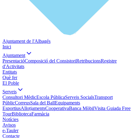
Ajuntament de l'Albagés
Inici
Ajuntament
Presentació
Composició del Consistori
Retribucions
Registre
d'Activitats
Entitats
Què fer
El Poble
Serveis
Consultori Mèdic
Escola Pública
Serveis Socials
Transport
Públic
Correus
Sala del Ball
Equipaments
Esportius
Allotjaments
Cooperativa
Banca Mòbil
Visita Guiada Free
Tour
Biblioteca
Farmàcia
Notícies
Avisos
e-Tauler
Contacte